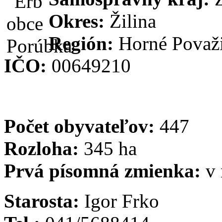
Okres:
Žilina
Región:
Horné Považ
IČO:
00649210
Počet obyvateľov:
447
Rozloha:
345 ha
Prvá písomná zmienka:
v
Starosta:
Igor Frko