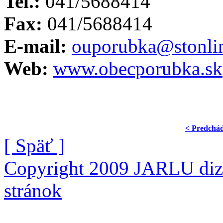
Tel.:
041/5688414
Fax:
041/5688414
E-mail:
ouporubka@stonli
Web:
www.obecporubka.sk
< Predchá
[ Späť ]
Copyright 2009 JARLU diza
stránok