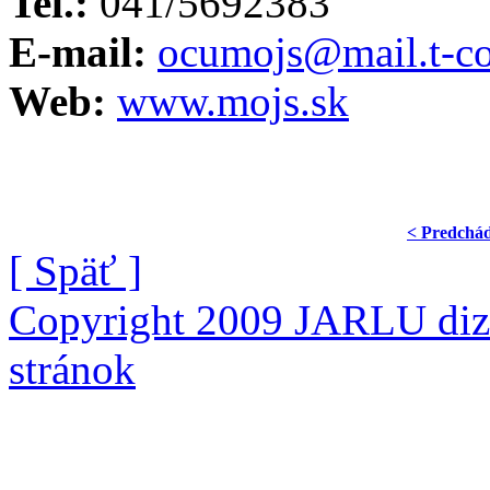
Tel.:
041/5692383
E-mail:
ocumojs@mail.t-c
Web:
www.mojs.sk
< Predchá
[ Späť ]
Copyright 2009 JARLU diza
stránok