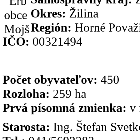
Okres:
Žilina
Región:
Horné Považ
IČO:
00321494
Počet obyvateľov:
450
Rozloha:
259 ha
Prvá písomná zmienka:
v
Starosta:
Ing. Štefan Svetk