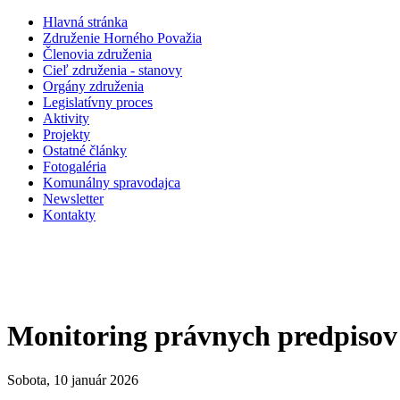
Hlavná stránka
Združenie Horného Považia
Členovia združenia
Cieľ združenia - stanovy
Orgány združenia
Legislatí­vny proces
Aktivity
Projekty
Ostatné články
Fotogaléria
Komunálny spravodajca
Newsletter
Kontakty
Monitoring právnych predpiso
Sobota, 10 január 2026