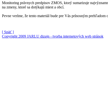
Monitoring právnych predpisov ZMOS, ktorý sumarizuje najvýznamnej
na zmeny, ktoré sa dotýkajú miest a obcí.
Pevne veríme, že tento materiál bude pre Vás prínosným prehľadom 
[ Späť ]
Copyright 2009 JARLU dizajn - tvorba internetových web stránok