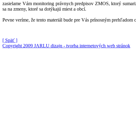
zasielame Vám monitoring právnych predpisov ZMOS, ktorý sumarizu
sa na zmeny, ktoré sa dotýkajú miest a obcí.
Pevne veríme, že tento materiál bude pre Vás prínosným prehľadom 
[ Späť ]
Copyright 2009 JARLU dizajn - tvorba internetových web stránok