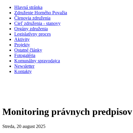
Hlavná stránka
Združenie Horného Považia
Členovia združenia
Cieľ združenia - stanovy
Orgány združenia
Legislatí­vny proces
Aktivity
Projekty
Ostatné články
Fotogaléria
Komunálny spravodajca
Newsletter
Kontakty
Monitoring právnych predpisov
Streda, 20 august 2025