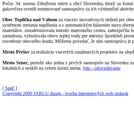
Počas 34. snemu Združenia miest a obcí Slovenska, ktorý sa kona
galavečera ocenili nominované samosprávy za ich výnimočné aktivity
Obec Teplička nad Váhom
za viacero inovatívnych riešení pre ob
systémom merania napĺňania a s automatickým hlásením stavu zbernej 
materiálov, zmodernizovala interiér materského centra, zabezpečil
zariadenia, vybudovala ohrev teplej vody pre miestny športklub prost
osvetlenie obecného úradu. Môžeme povedať, že táto samospráva je pr
Mesto Prešov
za realizáciu viacerých zaujímavých projektov na zlepš
Mesto Senec
, pretože ako jedna z prvých samospráv na Slovenku z
lokalitách a neskôr na celom území mesta.
foto - odovzdávanie
[ Späť ]
Copyright 2009 JARLU dizajn - tvorba internetových web stránok