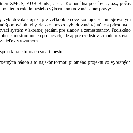
artneri ZMOS, VÚB Banka, a.s. a Komunálna poisťovňa, a.s., počas
T boli tento rok do užšieho výberu nominované samosprávy:
ávy vybudovala stojiská pre veľkoobjemové kontajnery s integrovaným
né športové aktivity, detské ihrisko vybudované výlučne s prírodných
vací systém v školskej jedálni pre žiakov a zamestnancov školského
obec s mestom nielen pre peších, ale aj pre cyklistov, zmodernizovala
obyvateľov s rozumom.
spelo k transformácií smart mesto.
zberných nádob a to najskôr formou pilotného projektu vo vybraných