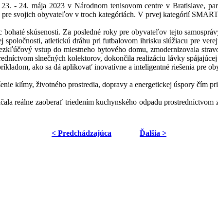
l 23. - 24. mája 2023 v Národnom tenisovom centre v Bratislave, p
 pre svojich obyvateľov v troch kategóriách. V prvej kategórií SMAR
ec bohaté skúsenosti. Za posledné roky pre obyvateľov tejto samospr
spoločnosti, atletickú dráhu pri futbalovom ihrisku slúžiacu pre verej
a bezkľúčový vstup do miestneho bytového domu, zmodernizovala stravo
redníctvom slnečných kolektorov, dokončila realizáciu lávky spájajúcej 
íkladom, ako sa dá aplikovať inovatívne a inteligentné riešenia pre 
enie klímy, životného prostredia, dopravy a energetickej úspory čím pri
ačala reálne zaoberať triedením kuchynského odpadu prostredníctvom 
< Predchádzajúca
Ďalšia >