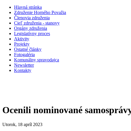
Hlavná stránka
Združenie Horného Považia
Členovia združenia
Cieľ združenia - stanovy
Orgány združenia
Legislatí­vny proces
Aktivity
Projekty
Ostatné články
Fotogaléria
Komunálny spravodajca
Newsletter
Kontakty
Ocenili nominované samosprávy 
Utorok, 18 apríl 2023