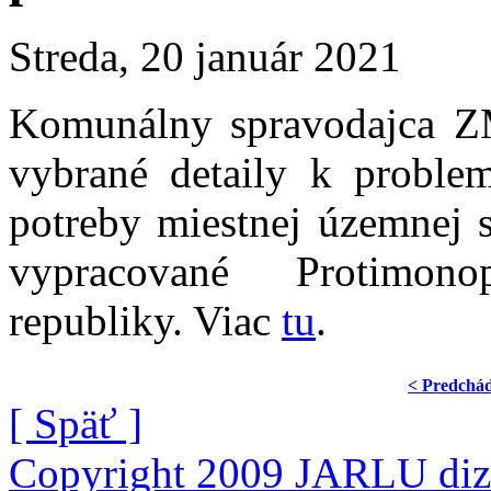
Streda, 20 január 2021
Komunálny spravodajca ZM
vybrané detaily k problem
potreby miestnej územnej s
vypracované Protimon
republiky. Viac
tu
.
< Predchá
[ Späť ]
Copyright 2009 JARLU diza