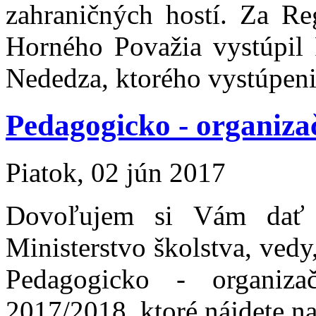
zahraničných hostí. Za Re
Horného Považia vystúpil P
Nededza, ktorého vystúpeni
Pedagogicko - organiza
Piatok, 02 jún 2017
Dovoľujem si Vám dať d
Ministerstvo školstva, ved
Pedagogicko - organiz
2017/2018, ktoré nájdete 