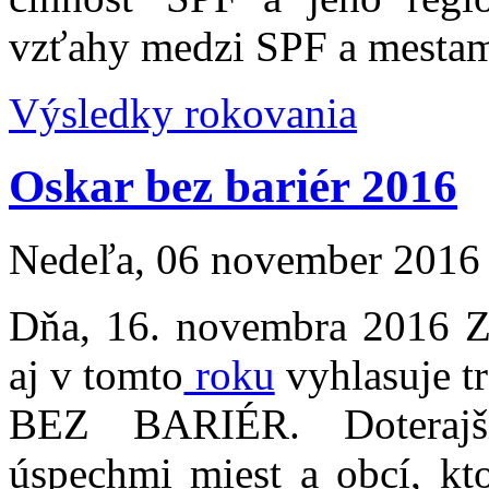
vzťahy medzi SPF a mestam
Výsledky rokovania
Oskar bez bariér 2016
Nedeľa, 06 november 2016
Dňa, 16. novemb
ra 2016 Z
aj v tomto
roku
vyhlasuje t
BEZ BARIÉR. Doterajši
úspechmi miest a obcí, kto