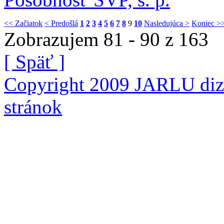
<< Začiatok
< Predošlá
1
2
3
4
5
6
7
8
9
10
Nasledujúca >
Koniec >
Zobrazujem 81 - 90 z 163
[ Späť ]
Copyright 2009 JARLU diza
stránok