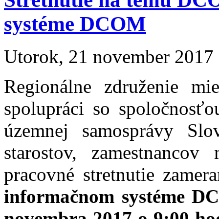
systéme DCOM
Utorok, 21 november 2017
Regionálne združenie mi
spolupráci so spoločnosťo
územnej samosprávy Slo
starostov, zamestnancov
pracovné stretnutie zame
informačnom systéme 
novembra 2017 o 9:00 ho