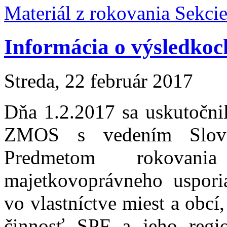
Materiál z rokovania Sekc
Informácia o výsledkoc
Streda, 22 február 2017
Dňa 1.2.2017 sa uskutočni
ZMOS s vedením Slove
Predmetom rokovani
majetkovoprávneho uspor
vo vlastníctve miest a obc
činnosť SPF a jeho regi