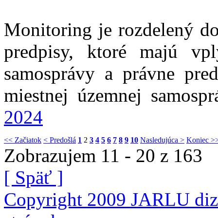
Monitoring je rozdelený do
predpisy, ktoré majú vp
samosprávy a právne pred
miestnej územnej samosp
2024
<< Začiatok
< Predošlá
1
2
3
4
5
6
7
8
9
10
Nasledujúca >
Koniec >
Zobrazujem 11 - 20 z 163
[ Späť ]
Copyright 2009 JARLU diza