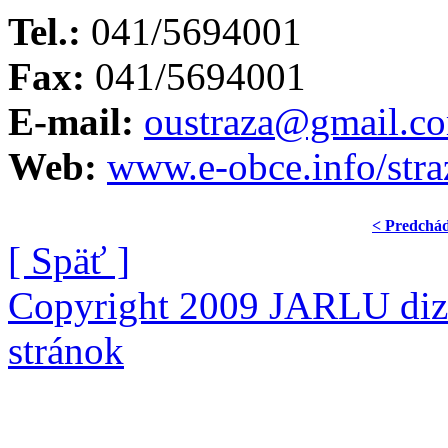
Tel.:
041/5694001
Fax:
041/5694001
E-mail:
oustraza@gmail.c
Web:
www.e-obce.info/stra
< Predchá
[ Späť ]
Copyright 2009 JARLU diza
stránok