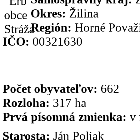
Okres:
Žilina
Región:
Horné Považ
IČO:
00321630
Počet obyvateľov:
662
Rozloha:
317 ha
Prvá písomná zmienka:
v
Starosta:
Ján Poliak