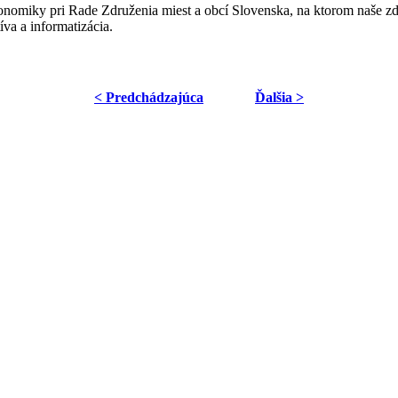
nomiky pri Rade Združenia miest a obcí Slovenska, na ktorom naše zdr
íva a informatizácia.
< Predchádzajúca
Ďalšia >