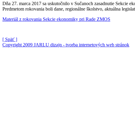
Dňa 27. marca 2017 sa uskutočnilo v Sučanoch zasadnutie Sekcie eko
Predmetom rokovania boli
dane, regionálne školstvo, aktuálna legislat
Materiál z rokovania Sekcie ekonomiky pri Rade ZMOS
[ Späť ]
Copyright 2009 JARLU dizajn - tvorba internetových web stránok