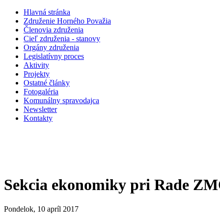
Hlavná stránka
Združenie Horného Považia
Členovia združenia
Cieľ združenia - stanovy
Orgány združenia
Legislatí­vny proces
Aktivity
Projekty
Ostatné články
Fotogaléria
Komunálny spravodajca
Newsletter
Kontakty
Sekcia ekonomiky pri Rade Z
Pondelok, 10 apríl 2017