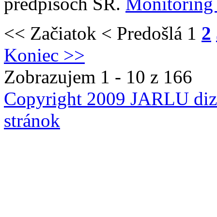
predpisoch SR.
Monitoring
<< Začiatok
< Predošlá
1
2
Koniec >>
Zobrazujem 1 - 10 z 166
Copyright 2009 JARLU diza
stránok